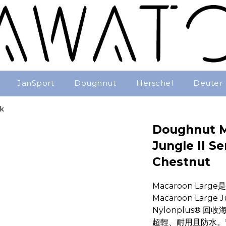
JanSport
Doughnut
Herschel
Deuter
k
Doughnut M
Jungle II S
Chestnut
Macaroon La
Macaroon Large
Nylonplus®
超輕、耐用且防水。