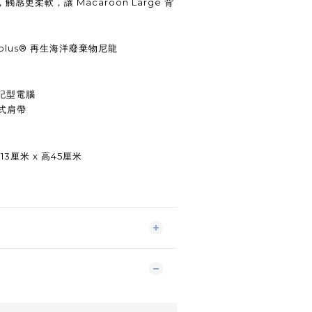
感更柔軟，讓 Macaroon Large 背
onplus® 再生海洋廢棄物尼龍
記型電腦
式肩帶
13厘米 x 高45厘米