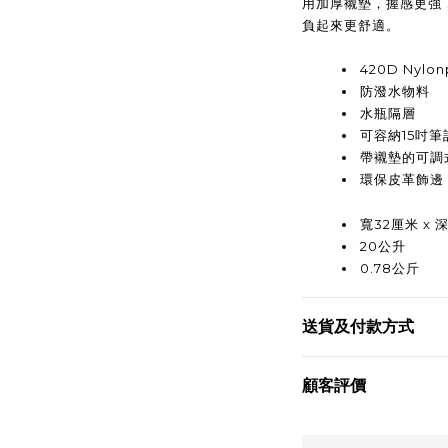
用加厚襯墊，握感更強，觸
負起來更舒適。
420D Nyl
防潑水物料
水瓶隔層
可容納15吋筆
帶襯墊的可調
環保皮革飾邊
寬32厘米 x 深
20公升
0.78公斤
送貨及付款方式
顧客評價