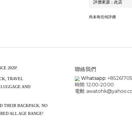
尚未有任何評價
CE 2020!
聯絡我們
Whatsapp:
+85261705
CK, TRAVEL
時間: 12:00-20:00
, LUGGAGE AND
電郵:
awatohk@yahoo.c
D THEIR BACKPACK, NO
ERED ALL AGE RANGE!