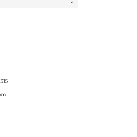
315
om