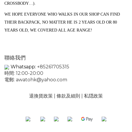
CROSSBODY…).
WE HOPE EVERYONE WHO WALKS IN OUR SHOP CAN FIND
THEIR BACKPACK, NO MATTER HE IS 2 YEARS OLD OR 80
YEARS OLD, WE COVERED ALL AGE RANGE!
聯絡我們
Whatsapp:
+85261705315
時間: 12:00-20:00
電郵:
awatohk@yahoo.com
退換貨政策
|
條款及細則
|
私隠政策